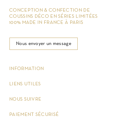
CONCEPTION & CONFECTION DE
COUSSINS DÉCO EN SÉRIES LIMITÉES
100% MADE IN FRANCE À PARIS
Nous envoyer un message
keyboard_arrow_down
INFORMATION
keyboard_arrow_down
LIENS UTILES
keyboard_arrow_down
NOUS SUIVRE
keyboard_arrow_down
PAIEMENT SÉCURISÉ