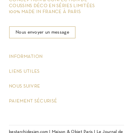
COUSSINS DÉCO EN SÉRIES LIMITÉES
100% MADE IN FRANCE À PARIS
Nous envoyer un message
keyboard_arrow_down
INFORMATION
keyboard_arrow_down
LIENS UTILES
keyboard_arrow_down
NOUS SUIVRE
keyboard_arrow_down
PAIEMENT SÉCURISÉ
bestarchidesign.com
|
Maison & Objet Paris
|
Le Journal de