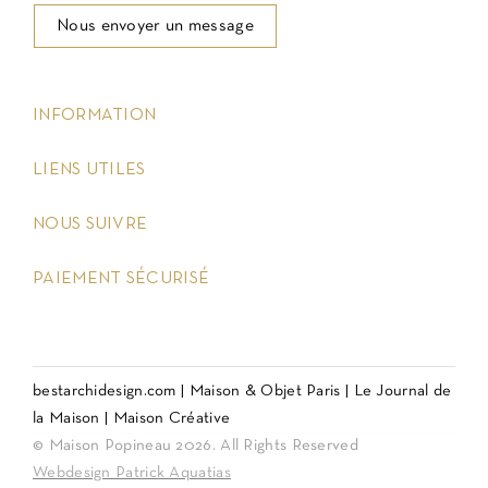
Nous envoyer un message
keyboard_arrow_down
INFORMATION
keyboard_arrow_down
LIENS UTILES
keyboard_arrow_down
NOUS SUIVRE
keyboard_arrow_down
PAIEMENT SÉCURISÉ
bestarchidesign.com
|
Maison & Objet Paris
|
Le Journal de
la Maison
|
Maison Créative
© Maison Popineau 2026. All Rights Reserved
Webdesign Patrick Aquatias