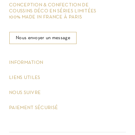
CONCEPTION & CONFECTION DE
COUSSINS DÉCO EN SÉRIES LIMITÉES
100% MADE IN FRANCE À PARIS
Nous envoyer un message
keyboard_arrow_down
INFORMATION
keyboard_arrow_down
LIENS UTILES
keyboard_arrow_down
NOUS SUIVRE
keyboard_arrow_down
PAIEMENT SÉCURISÉ