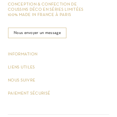
CONCEPTION & CONFECTION DE
COUSSINS DÉCO EN SÉRIES LIMITÉES
100% MADE IN FRANCE À PARIS
Nous envoyer un message
keyboard_arrow_down
INFORMATION
keyboard_arrow_down
LIENS UTILES
keyboard_arrow_down
NOUS SUIVRE
keyboard_arrow_down
PAIEMENT SÉCURISÉ