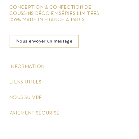
CONCEPTION & CONFECTION DE
COUSSINS DÉCO EN SÉRIES LIMITÉES
100% MADE IN FRANCE À PARIS
Nous envoyer un message
keyboard_arrow_down
INFORMATION
keyboard_arrow_down
LIENS UTILES
keyboard_arrow_down
NOUS SUIVRE
keyboard_arrow_down
PAIEMENT SÉCURISÉ