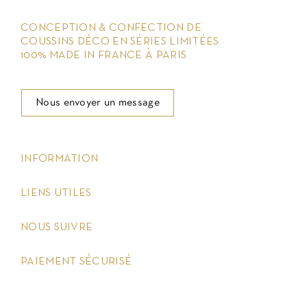
CONCEPTION & CONFECTION DE
COUSSINS DÉCO EN SÉRIES LIMITÉES
100% MADE IN FRANCE À PARIS
Nous envoyer un message
keyboard_arrow_down
INFORMATION
keyboard_arrow_down
LIENS UTILES
keyboard_arrow_down
NOUS SUIVRE
keyboard_arrow_down
PAIEMENT SÉCURISÉ