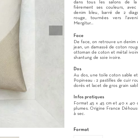
dans tous les salons de la 
fièrement ses couleurs, avec
denim bleu, barré de 2 diag
rouge, tournées vers l’aven
Mergitur…
Face
De face, on retrouve un denim 
jean, un damassé de coton rouge
ottoman de coton et métal ivoir
shantung de soie ivoire.
Dos
Au dos, une toile coton sable et
Popineau : 2 pastilles de cuir ro
dorés et lacet de gros grain sab
Infos pratiques
Format 45 x 45 cm et 40 x 40 
plumes. Origine France Déhouss
à sec.
Format