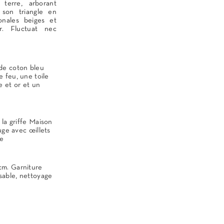
terre, arborant
 son triangle en
onales beiges et
ir. Fluctuat nec
de coton bleu
 feu, une toile
e et or et un
 la griffe Maison
uge avec œillets
le
cm. Garniture
able, nettoyage