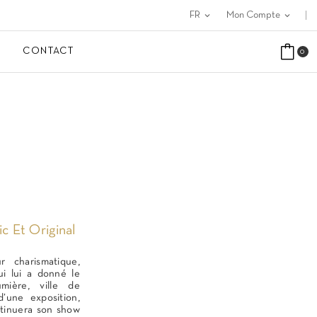
FR
expand_more
Mon Compte
expand_more
CONTACT
0
c Et Original
r charismatique,
ui lui a donné le
lumière, ville de
d’une exposition,
ntinuera son show