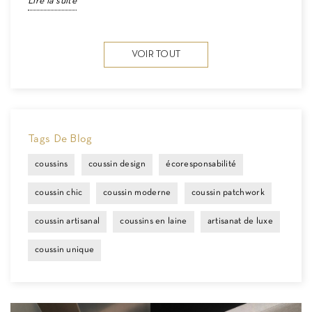
Lire la suite
L
VOIR TOUT
Tags De Blog
coussins
coussin design
écoresponsabilité
coussin chic
coussin moderne
coussin patchwork
coussin artisanal
coussins en laine
artisanat de luxe
coussin unique