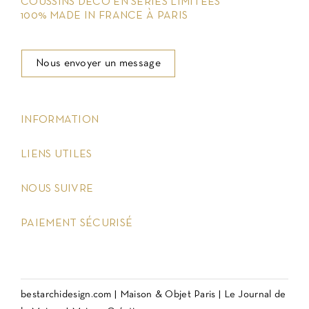
COUSSINS DÉCO EN SÉRIES LIMITÉES
100% MADE IN FRANCE À PARIS
Nous envoyer un message
keyboard_arrow_down
INFORMATION
keyboard_arrow_down
LIENS UTILES
keyboard_arrow_down
NOUS SUIVRE
keyboard_arrow_down
PAIEMENT SÉCURISÉ
bestarchidesign.com
|
Maison & Objet Paris
|
Le Journal de