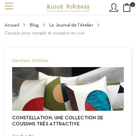
0
Accueil
Blog
Le Journal de l'Atelier
Coussin pour canapé et coussins en cuir
Derniers Articles
CONSTELLATION, UNE COLLECTION DE
H
COUSSINS TRÈS ATTRACTIVE
E