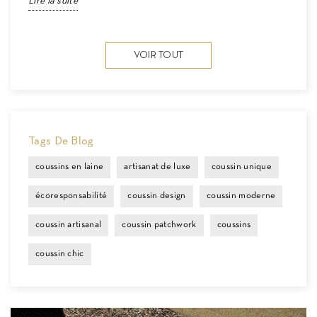
Lire la suite
L
VOIR TOUT
Tags De Blog
coussins en laine
artisanat de luxe
coussin unique
écoresponsabilité
coussin design
coussin moderne
coussin artisanal
coussin patchwork
coussins
coussin chic