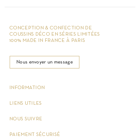
CONCEPTION & CONFECTION DE
COUSSINS DÉCO EN SÉRIES LIMITÉES
100% MADE IN FRANCE À PARIS
Nous envoyer un message
keyboard_arrow_down
INFORMATION
keyboard_arrow_down
LIENS UTILES
keyboard_arrow_down
NOUS SUIVRE
keyboard_arrow_down
PAIEMENT SÉCURISÉ