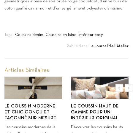
géométriques à base de sois brute rouge coquelicot, d’un velours de
coton gaufré caviar noir et d’un sergé laine et polyester clarissimo.
Tags :
Coussins denim
,
Coussins en laine
,
Intérieur cosy
Publié dans:
Le Journal de l'Atelier
Articles Similaires
LE COUSSIN MODERNE
LE COUSSIN HAUT DE
ET CHIC CONÇU ET
GAMME POUR UN
FAÇONNÉ SUR MESURE
INTÉRIEUR ORIGINAL
Les coussins modernes de la
Découvrez les coussins hauts