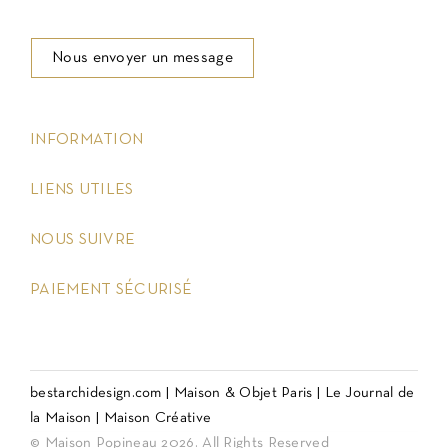
Nous envoyer un message
keyboard_arrow_down
INFORMATION
keyboard_arrow_down
LIENS UTILES
keyboard_arrow_down
NOUS SUIVRE
keyboard_arrow_down
PAIEMENT SÉCURISÉ
bestarchidesign.com
|
Maison & Objet Paris
|
Le Journal de
la Maison
|
Maison Créative
© Maison Popineau 2026. All Rights Reserved