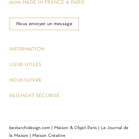
100% MADE IN FRANCE À PARIS
Nous envoyer un message
keyboard_arrow_down
INFORMATION
keyboard_arrow_down
LIENS UTILES
keyboard_arrow_down
NOUS SUIVRE
keyboard_arrow_down
PAIEMENT SÉCURISÉ
bestarchidesign.com
|
Maison & Objet Paris
|
Le Journal de
la Maison
|
Maison Créative