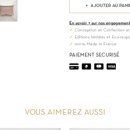
AJOUTER AU PANI
En savoir + sur nos engagemen
✓
Conception et Confection art
✓
Editions limitées et Eco-resp
✓
100% Made in France
PAIEMENT SECURISÉ
VOUS AIMEREZ AUSSI