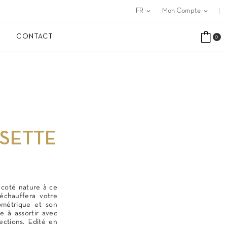
FR
expand_more
Mon Compte
expand_more
CONTACT
0
ISETTE
 coté nature à ce
échauffera votre
ométrique et son
le à assortir avec
ections. Edité en