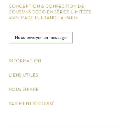
CONCEPTION & CONFECTION DE
COUSSINS DÉCO EN SÉRIES LIMITÉES
100% MADE IN FRANCE À PARIS
Nous envoyer un message
keyboard_arrow_down
INFORMATION
keyboard_arrow_down
LIENS UTILES
keyboard_arrow_down
NOUS SUIVRE
keyboard_arrow_down
PAIEMENT SÉCURISÉ