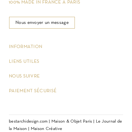
100% MADE IN FRANCE À PARIS
Nous envoyer un message
keyboard_arrow_down
INFORMATION
keyboard_arrow_down
LIENS UTILES
keyboard_arrow_down
NOUS SUIVRE
keyboard_arrow_down
PAIEMENT SÉCURISÉ
bestarchidesign.com
|
Maison & Objet Paris
|
Le Journal de
la Maison
|
Maison Créative