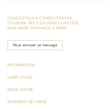
CONCEPTION & CONFECTION DE
COUSSINS DÉCO EN SÉRIES LIMITÉES
100% MADE IN FRANCE À PARIS
Nous envoyer un message
keyboard_arrow_down
INFORMATION
keyboard_arrow_down
LIENS UTILES
keyboard_arrow_down
NOUS SUIVRE
keyboard_arrow_down
PAIEMENT SÉCURISÉ