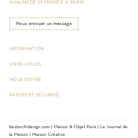
100% MADE IN FRANCE À PARIS
Nous envoyer un message
keyboard_arrow_down
INFORMATION
keyboard_arrow_down
LIENS UTILES
keyboard_arrow_down
NOUS SUIVRE
keyboard_arrow_down
PAIEMENT SÉCURISÉ
bestarchidesign.com
|
Maison & Objet Paris
|
Le Journal de
la Maison
|
Maison Créative