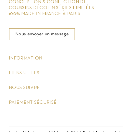
CONCEPTION & CONFECTION DE
COUSSINS DÉCO EN SÉRIES LIMITÉES
100% MADE IN FRANCE À PARIS
Nous envoyer un message
keyboard_arrow_down
INFORMATION
keyboard_arrow_down
LIENS UTILES
keyboard_arrow_down
NOUS SUIVRE
keyboard_arrow_down
PAIEMENT SÉCURISÉ