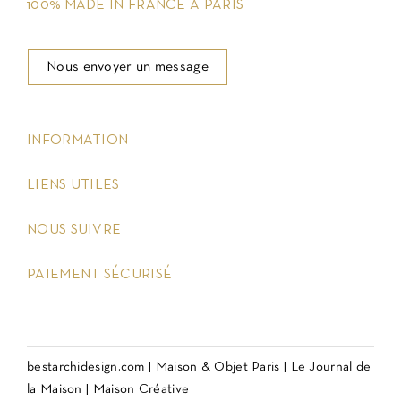
100% MADE IN FRANCE À PARIS
Nous envoyer un message
keyboard_arrow_down
INFORMATION
keyboard_arrow_down
LIENS UTILES
keyboard_arrow_down
NOUS SUIVRE
keyboard_arrow_down
PAIEMENT SÉCURISÉ
bestarchidesign.com
|
Maison & Objet Paris
|
Le Journal de
la Maison
|
Maison Créative