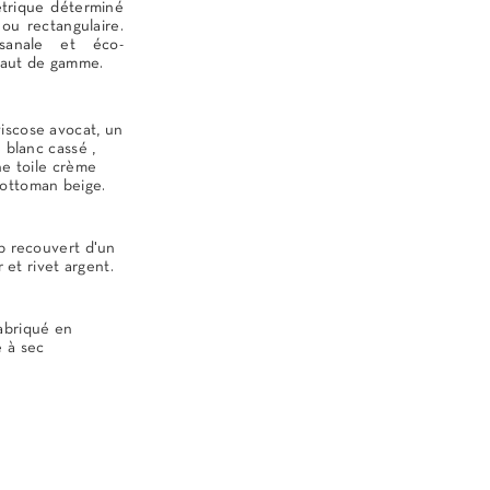
trique déterminé
ou rectangulaire.
isanale et éco-
 haut de gamme.
iscose avocat, un
e blanc cassé ,
ne toile crème
'ottoman beige.
ip recouvert d'un
r et rivet argent.
abriqué en
 à sec