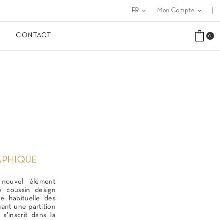
FR
expand_more
Mon Compte
expand_more
CONTACT
0
APHIQUE
 nouvel élément
e coussin design
tte habituelle des
uant une partition
s'inscrit dans la