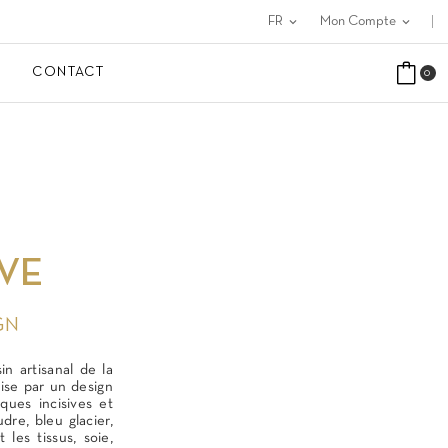
FR
expand_more
Mon Compte
expand_more
CONTACT
0
VE
GN
in artisanal de la
ise par un design
ques incisives et
re, bleu glacier,
 les tissus, soie,