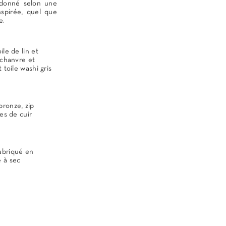
rdonné selon une
nspirée, quel que
e.
ile de lin et
 chanvre et
 toile washi gris
bronze, zip
les de cuir
abriqué en
 à sec