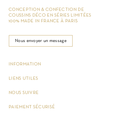
CONCEPTION & CONFECTION DE
COUSSINS DÉCO EN SÉRIES LIMITÉES
100% MADE IN FRANCE À PARIS
Nous envoyer un message
keyboard_arrow_down
INFORMATION
keyboard_arrow_down
LIENS UTILES
keyboard_arrow_down
NOUS SUIVRE
keyboard_arrow_down
PAIEMENT SÉCURISÉ